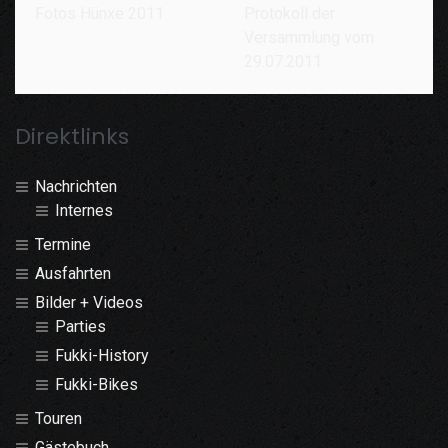
Fotos Hünxe 2011
Protokoll der
Versammlung vom
29.07.2011
Direktlinks
Nachrichten
Internes
Termine
Ausfahrten
Bilder + Videos
Parties
Fukki-History
Fukki-Bikes
Touren
Gästebuch