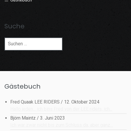
Suche
Suchen
nach:
Gästebuch
Fred Quaak LEE RIDERS
/
12. Oktober 2024
Hallo jeden... ich bins Fred von der LEE rideŕs, ich...
Björn Maintz
/
3. Juni 2023
Ich war zwar nicht bis zum Schluss da, aber ganz...