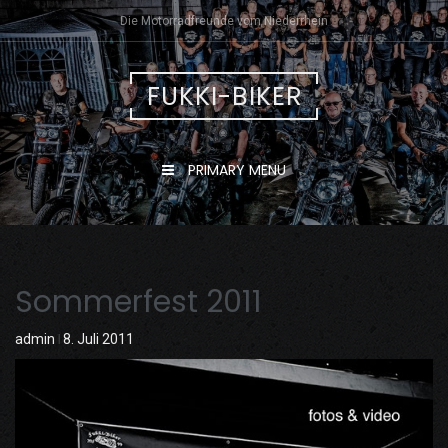
Skip
Die Motorradfreunde vom Niederrhein
to
content
FUKKI-BIKER
PRIMARY MENU
Sommerfest 2011
admin
8. Juli 2011