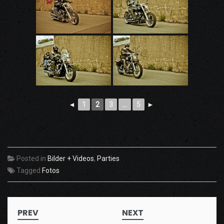
◄
1
2
3
...
5
►
Posted in
Bilder + Videos
,
Parties
Tagged
Fotos
Post
PREV
NEXT
navigation