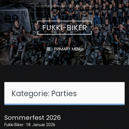
Skip
Die Motorradfreunde vom Niederrhein
to
content
FUKKI-BIKER
PRIMARY MENU
Kategorie:
Parties
Sommerfest 2026
Fukki Biker
18. Januar 2026