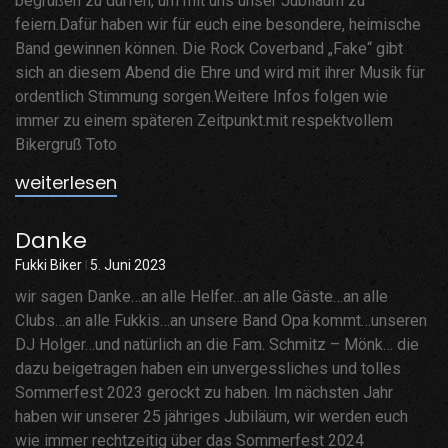
begrüßen zu dürfen, um mit uns unser Jubiläum zu
feiern.Dafür haben wir für euch eine besondere, heimische
Band gewinnen können. Die Rock Coverband „Fake“ gibt
sich an diesem Abend die Ehre und wird mit ihrer Musik für
ordentlich Stimmung sorgen.Weitere Infos folgen wie
immer zu einem späteren Zeitpunkt.mit respektvollem
Bikergruß Toto
weiterlesen
Danke
Fukki Biker
5. Juni 2023
wir sagen Danke…an alle Helfer…an alle Gäste…an alle
Clubs…an alle Fukkis…an unsere Band Opa kommt…unseren
DJ Holger…und natürlich an die Fam. Schmitz – Mönk… die
dazu beigetragen haben ein unvergessliches und tolles
Sommerfest 2023 gerockt zu haben. Im nächsten Jahr
haben wir unserer 25 jähriges Jubiläum, wir werden euch
wie immer rechtzeitig über das Sommerfest 2024