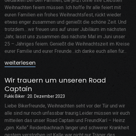
Gedanken bei den Familien, die jetzt ohne Ihre Liebsten
Weihnachten feiern müssen. Ich hoffe Ihr alle feiert mit
euren Familien ein frohes Weihnachtsfest, rückt wieder
etwas enger zusammen und genießt die schöne Zeit. Und
trotzdem….wir freuen uns auf unser Jubiläum im nächsten
Jahr, lasst uns zusammen das nächste Mal im Juni unser
25 – Jähriges feiern. Genießt die Weihnachtszeit im Kreise
eurer Familie und eurer Freunde…ich danke euch allen für...
weiterlesen
Wir trauern um unseren Road
Captain
Fukki Biker
20. Dezember 2023
Liebe Bikerfreunde, Weihnachten seht vor der Tür und wir
alle sind nur noch unfassbar traurig.Leider müssen wir euch
mitteilen das unser Road Captain und FreundKarl – Heinz
„gen. Kalle“ Reidenbachnach langer und schwerer Krankheit
gestern verstorben ist.Kalle war nicht nur Träger des