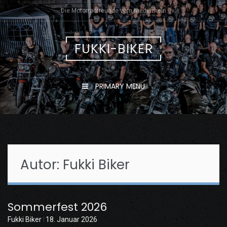
Skip
Die Motorradfreunde vom Niederrhein
to
content
FUKKI-BIKER
PRIMARY MENU
Autor:
Fukki Biker
Sommerfest 2026
Fukki Biker
18. Januar 2026