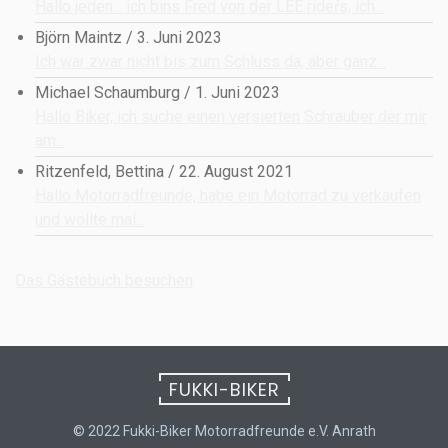
Hallo jeden... ich bins Fred von der LEE rideŕs, ich...
Björn Maintz
/
3. Juni 2023
Ich war zwar nicht bis zum Schluss da, aber ganz...
Michael Schaumburg
/
1. Juni 2023
Hallo Biker, ich suche einen versierten Schrauber der mir
am...
Ritzenfeld, Bettina
/
22. August 2021
Hallo Motorradfreunde, habe ein Motorrad zu verkaufen
und wollte mal...
Das Gästebuch besuchen
FUKKI-BIKER
© 2022 Fukki-Biker Motorradfreunde e.V. Anrath