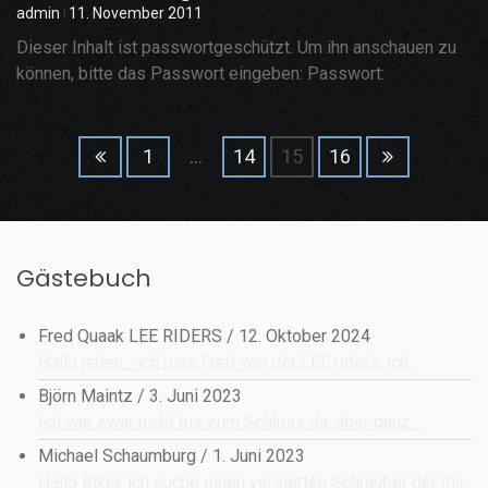
admin
11. November 2011
Dieser Inhalt ist passwortgeschützt. Um ihn anschauen zu
können, bitte das Passwort eingeben: Passwort:
Seitennummerierung
1
…
14
15
16
der
Beiträge
Gästebuch
Fred Quaak LEE RIDERS
/
12. Oktober 2024
Hallo jeden... ich bins Fred von der LEE rideŕs, ich...
Björn Maintz
/
3. Juni 2023
Ich war zwar nicht bis zum Schluss da, aber ganz...
Michael Schaumburg
/
1. Juni 2023
Hallo Biker, ich suche einen versierten Schrauber der mir