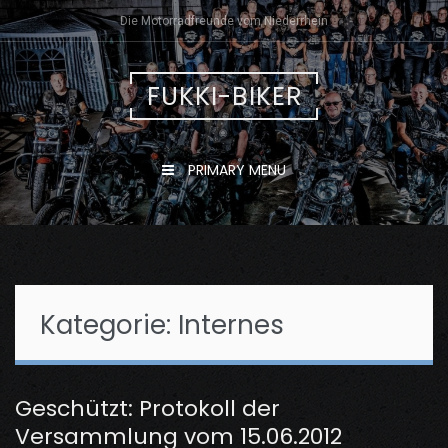
Skip
Die Motorradfreunde vom Niederrhein
to
content
FUKKI-BIKER
PRIMARY MENU
Kategorie:
Internes
Geschützt: Protokoll der
Versammlung vom 15.06.2012