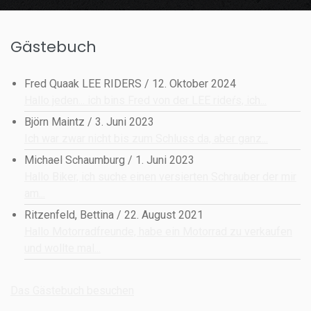
Gästebuch
Fred Quaak LEE RIDERS
/
12. Oktober 2024
Hallo jeden... ich bins Fred von der LEE rideŕs, ich...
Björn Maintz
/
3. Juni 2023
Ich war zwar nicht bis zum Schluss da, aber ganz...
Michael Schaumburg
/
1. Juni 2023
Hallo Biker, ich suche einen versierten Schrauber der mir
am...
Ritzenfeld, Bettina
/
22. August 2021
Hallo Motorradfreunde, habe ein Motorrad zu verkaufen
und wollte mal...
Das Gästebuch besuchen