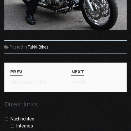
Posted in
Fukki-Bikes
Post
PREV
NEXT
navigation
Jahresparty 2009
Kontakt
Direktlinks
Nachrichten
Internes