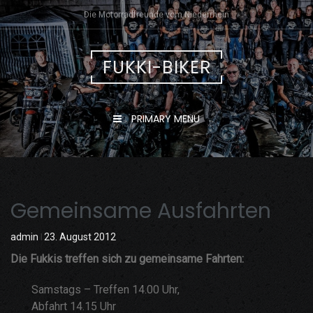
Skip
Die Motorradfreunde vom Niederrhein
to
content
FUKKI-BIKER
PRIMARY MENU
Gemeinsame Ausfahrten
admin
23. August 2012
Die Fukkis treffen sich zu gemeinsame Fahrten:
Samstags – Treffen 14.00 Uhr,
Abfahrt 14.15 Uhr