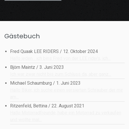
Gästebuch
Fred Quaak LEE RIDERS
/
12. Oktober 2024
Hallo jeden... ich bins Fred von der LEE rideŕs, ich...
Björn Maintz
/
3. Juni 2023
Ich war zwar nicht bis zum Schluss da, aber ganz...
Michael Schaumburg
/
1. Juni 2023
Hallo Biker, ich suche einen versierten Schrauber der mir
am...
Ritzenfeld, Bettina
/
22. August 2021
Hallo Motorradfreunde, habe ein Motorrad zu verkaufen
und wollte mal...