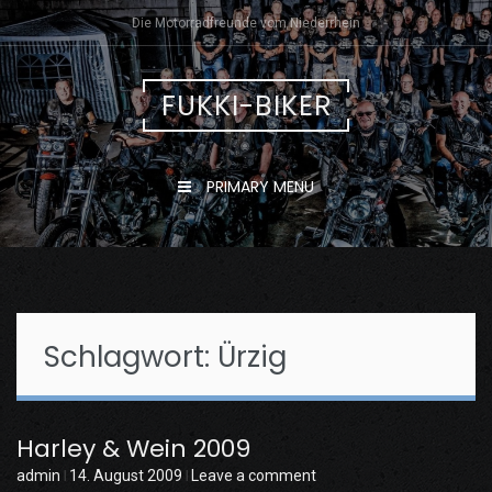
Skip
Die Motorradfreunde vom Niederrhein
to
content
FUKKI-BIKER
PRIMARY MENU
Schlagwort:
Ürzig
Harley & Wein 2009
admin
14. August 2009
Leave a comment