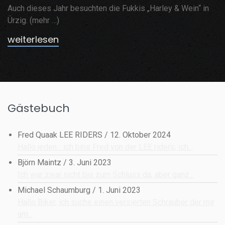
Auch dieses Jahr besuchten die Fukkis „Harley & Wein“ in
Ürzig. (mehr …)
weiterlesen
Gästebuch
Fred Quaak LEE RIDERS
/
12. Oktober 2024
Hallo jeden... ich bins Fred von der LEE rideŕs, ich...
Björn Maintz
/
3. Juni 2023
Ich war zwar nicht bis zum Schluss da, aber ganz...
Michael Schaumburg
/
1. Juni 2023
Hallo Biker, ich suche einen versierten Schrauber der mir
am...