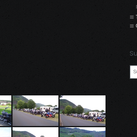
S
Su
nac