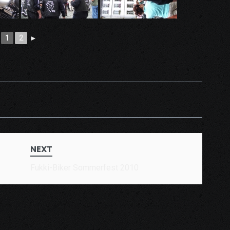
1
2
►
NEXT
Fukki-Biker Sommerfest 2010