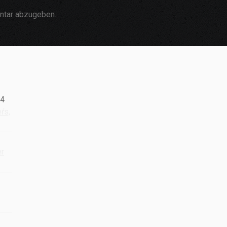
ntar abzugeben.
24
eŕs,
er