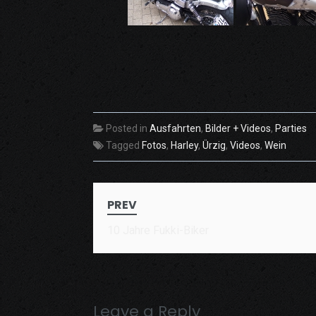
Posted in
Ausfahrten
,
Bilder + Videos
,
Parties
Tagged
Fotos
,
Harley
,
Ürzig
,
Videos
,
Wein
Post
PREV
navigation
10 Jahre Fukki-Biker
Leave a Reply