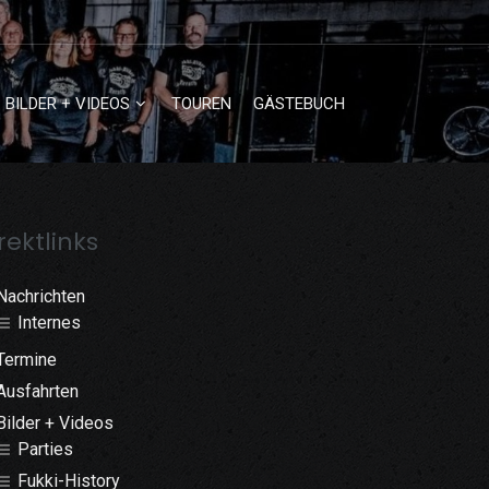
BILDER + VIDEOS
TOUREN
GÄSTEBUCH
rektlinks
Nachrichten
Internes
Termine
Ausfahrten
Bilder + Videos
Parties
Fukki-History