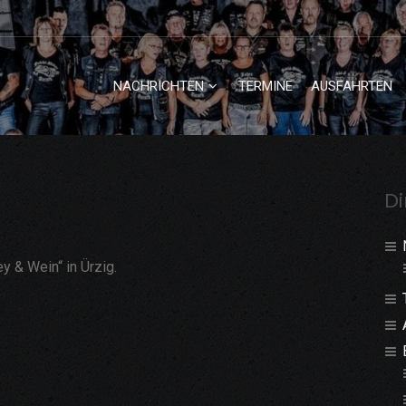
NACHRICHTEN
TERMINE
AUSFAHRTEN
Di
y & Wein“ in Ürzig.