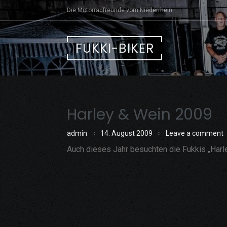
Skip
Die Motorradfreunde vom Niederrhein
to
content
FUKKI-BIKER
Harley & Wein 2009
admin
14. August 2009
Leave a comment
Auch dieses Jahr besuchten die Fukkis „Harle