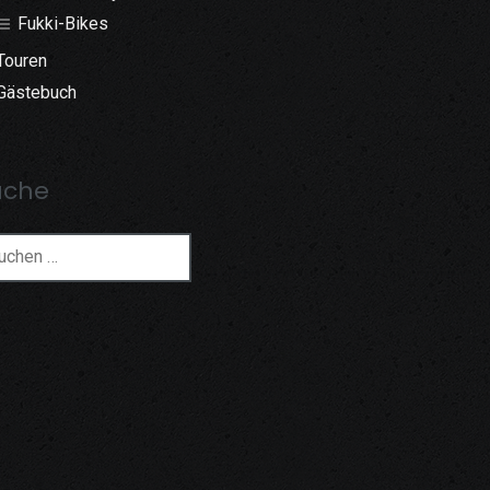
Fukki-Bikes
Touren
Gästebuch
uche
chen
h: