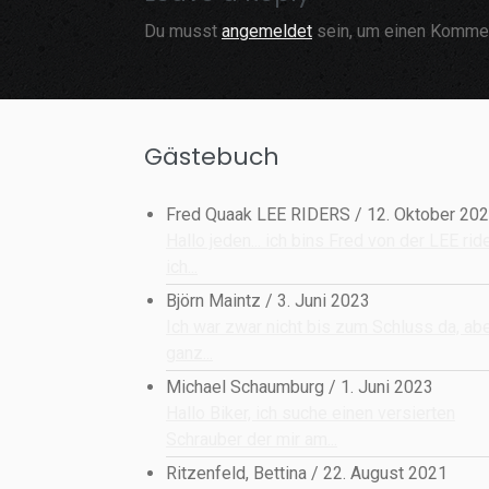
Du musst
angemeldet
sein, um einen Komme
Gästebuch
Fred Quaak LEE RIDERS
/
12. Oktober 20
Hallo jeden... ich bins Fred von der LEE rid
ich...
Björn Maintz
/
3. Juni 2023
Ich war zwar nicht bis zum Schluss da, ab
ganz...
Michael Schaumburg
/
1. Juni 2023
Hallo Biker, ich suche einen versierten
Schrauber der mir am...
Ritzenfeld, Bettina
/
22. August 2021