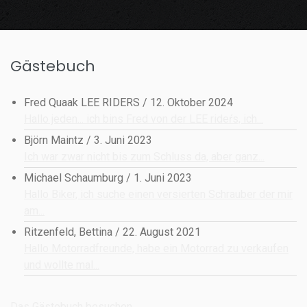
Gästebuch
Fred Quaak LEE RIDERS
/
12. Oktober 2024
Hallo jeden... ich bins Fred von der LEE rideŕs, ich...
Björn Maintz
/
3. Juni 2023
Ich war zwar nicht bis zum Schluss da, aber ganz...
Michael Schaumburg
/
1. Juni 2023
Hallo Biker, ich suche einen versierten Schrauber der mir
am...
Ritzenfeld, Bettina
/
22. August 2021
Hallo Motorradfreunde, habe ein Motorrad zu verkaufen
und wollte mal...
Das Gästebuch besuchen