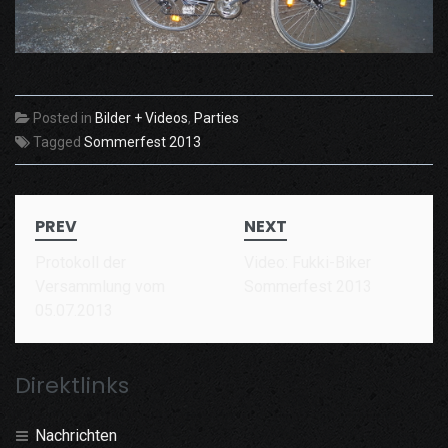
Posted in
Bilder + Videos
,
Parties
Tagged
Sommerfest 2013
Post
PREV
NEXT
navigation
Protokoll der
Video: Fukki-Biker
Versammlung vom
Sommerfest 2013
05.07.2013
Direktlinks
Nachrichten