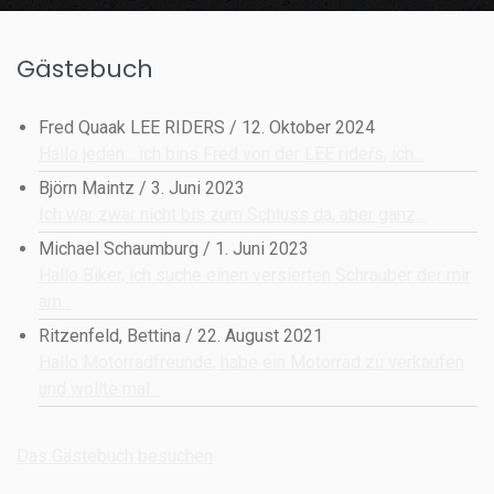
Gästebuch
Fred Quaak LEE RIDERS
/
12. Oktober 2024
Hallo jeden... ich bins Fred von der LEE rideŕs, ich...
Björn Maintz
/
3. Juni 2023
Ich war zwar nicht bis zum Schluss da, aber ganz...
Michael Schaumburg
/
1. Juni 2023
Hallo Biker, ich suche einen versierten Schrauber der mir
am...
Ritzenfeld, Bettina
/
22. August 2021
Hallo Motorradfreunde, habe ein Motorrad zu verkaufen
und wollte mal...
Das Gästebuch besuchen