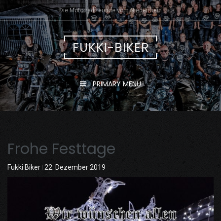
Skip
Die Motorradfreunde vom Niederrhein
to
content
FUKKI-BIKER
PRIMARY MENU
Frohe Festtage
Fukki Biker
22. Dezember 2019