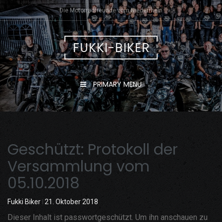
Skip
Die Motorradfreunde vom Niederrhein
to
content
FUKKI-BIKER
PRIMARY MENU
Geschützt: Protokoll der
Versammlung vom
05.10.2018
Fukki Biker
21. Oktober 2018
Dieser Inhalt ist passwortgeschützt. Um ihn anschauen zu