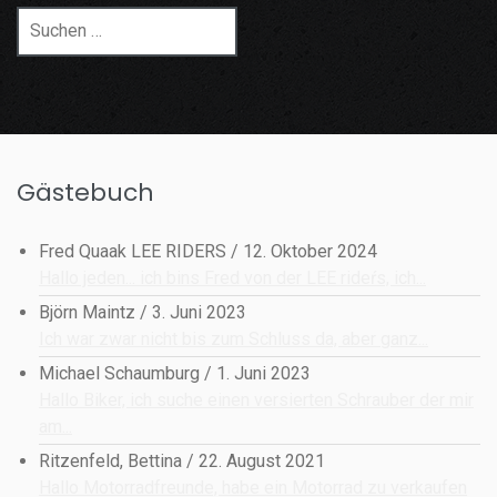
Suchen
nach:
Gästebuch
Fred Quaak LEE RIDERS
/
12. Oktober 2024
Hallo jeden... ich bins Fred von der LEE rideŕs, ich...
Björn Maintz
/
3. Juni 2023
Ich war zwar nicht bis zum Schluss da, aber ganz...
Michael Schaumburg
/
1. Juni 2023
Hallo Biker, ich suche einen versierten Schrauber der mir
am...
Ritzenfeld, Bettina
/
22. August 2021
Hallo Motorradfreunde, habe ein Motorrad zu verkaufen