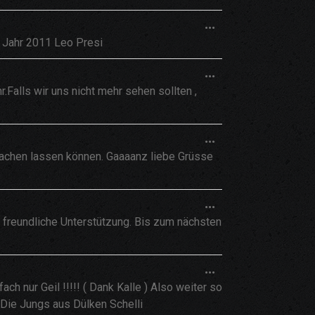
EIN-/AUSBLEND
DIESE
...
METABOX
e Jahr 2011 Leo Presi
EIN-/AUSBLEND
DIESE
...
METABOX
.Falls wir uns nicht mehr sehen sollten ,
EIN-/AUSBLEND
DIESE
...
METABOX
 krachen lassen können. Gaaaanz liebe Grüsse
EIN-/AUSBLEND
DIESE
...
METABOX
d freundliche Unterstützung. Bis zum nächsten
EIN-/AUSBLEND
DIESE
...
METABOX
 nur Geil !!!!! ( Dank Kalle ) Also weiter so
EIN-/AUSBLEND
. Die Jungs aus Dülken Schelli