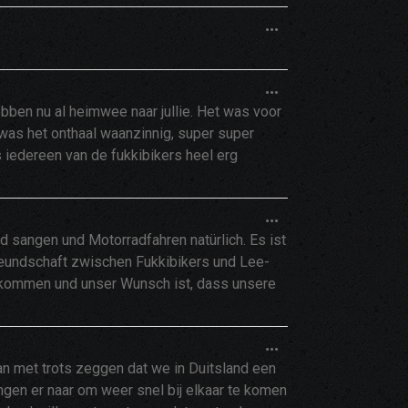
DIESE
...
METABOX
EIN-/AUSBLEND
DIESE
...
METABOX
hebben nu al heimwee naar jullie. Het was voor
EIN-/AUSBLEND
was het onthaal waanzinnig, super super
s iedereen van de fukkibikers heel erg
DIESE
...
METABOX
nd sangen und Motorradfahren natürlich. Es ist
EIN-/AUSBLEND
Freundschaft zwischen Fukkibikers und Lee-
n kommen und unser Wunsch ist, dass unsere
DIESE
...
METABOX
an met trots zeggen dat we in Duitsland een
EIN-/AUSBLEND
angen er naar om weer snel bij elkaar te komen