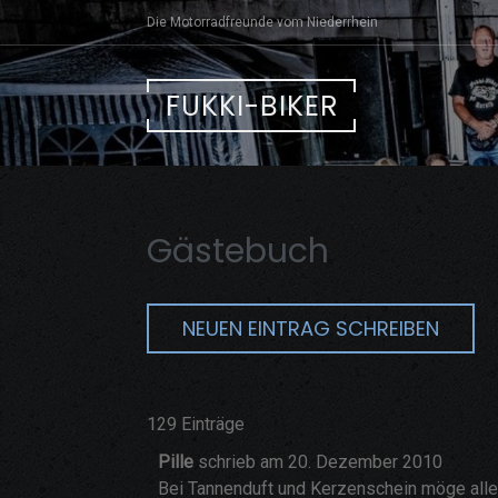
Skip
Die Motorradfreunde vom Niederrhein
to
content
FUKKI-BIKER
Gästebuch
129 Einträge
Pille
schrieb am
20. Dezember 2010
Bei Tannenduft und Kerzenschein möge alles 