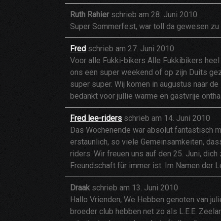
Ruth Rahier
schrieb am
28. Juni 2010
Super Sommerfest, war toll da gewesen zu
Fred
schrieb am
27. Juni 2010
Voor alle Fukki-bikers Alle Fukkibikers heel
ons een super weekend of op zijn Duits ge
super super. Wij komen in augustus naar de 
bedankt voor jullie warme en gastvrije ontha
Fred lee-riders
schrieb am
14. Juni 2010
Das Wochenende war absolut fantastisch mit F
erstaunlich, so viele Gemeinsamkeiten, das
riders. Wir freuen uns auf den 25. Juni, d
Freundschaft für immer ist. Im Namen der 
Draak
schrieb am
13. Juni 2010
Hallo Vrienden, We Hebben genoten van juli
broeder club hebben net zo als L.E.E. Zeelan