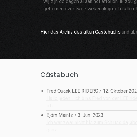
wij zijn de dagen al aan het aftellen. ik zo
gebeuren over twee weken ik groet u allen. 
Hier das Archiv des alten Gästebuchs
und üb
Gästebuch
Fred Quaak LEE RIDERS
/
12. Oktober 20
Hallo jeden... ich bins Fred von der LEE rid
ich...
Björn Maintz
/
3. Juni 2023
Ich war zwar nicht bis zum Schluss da, ab
ganz...