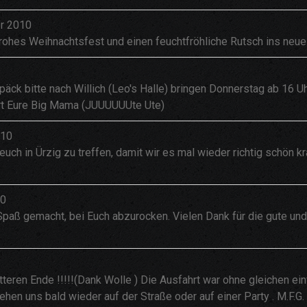
r 2010
rohes Weihnachtsfest und einen feuchtfröhliche Rutsch ins neu
päck bitte nach Willich (Leo's Halle) bringen Donnerstag ab 16 Uhr
hrt Eure Big Mama (JUUUUUUte Ute)
010
 euch in Ürzig zu treffen, damit wir es mal wieder richtig schön
10
g Spaß gemacht, bei Euch abzurocken. Vielen Dank für die gute un
n Ende !!!!!(Dank Wolle ) Die Ausfahrt war ohne gleichen einfach
ehen uns bald wieder auf der Straße oder auf einer Party . M.F.G