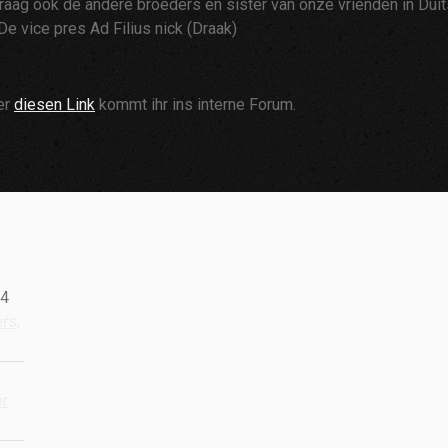
u graag ook de andere broeders en sister van onze vrienden in Du
De vice pres Ad Filius nick (Draak)
er
diesen Link
kommt ihr ins interne Forum.
24
eŕs,
er