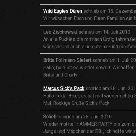
Wild Eagles Düren
schrieb am
15. Dezembe
Wir wünschen Euch und Euren Familien ein f
Leo Zischewski
schrieb am
14. Juli 2010
An alle Fukkies die mit nach Ürzig fahren.Ge
wünsche ich euch eine gute hin-und rückfa
Britta Follmann-Siefert
schrieb am
1. Juli 2
Hallo, bald ist es wieder soweit. Wir hoffen
Britta und Charly
Marcus Sick's Pack
schrieb am
28. Juni 20
Hallo Fukki-Biker, es hat mal wieder richti
Mal. Rockige Grüße Sick's Pack
Schelli
schrieb am
28. Juni 2010
Wieder mal ne´ HAMMER PARTY bis zum bittere
Jungs und Mädchen der F.B. , ich hoffe wir s