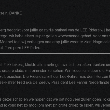
 sein. DANKE
 erg bedankt voor jullie gastvrije onthaal van de LEE-Riders,wij 
zegd: wir habe eines super geiles wochenende gehad. Voor ons 
Moesel toe, wij verheigen ons erop jullie weer te zien. Nogmaal
al. Fred pres LEE-Riders.
ukkibikers, klickte alles sehr gut, wir lachten, aßen, tranken u
s unsere clubs mit einander zu sehen. Wir freuen uns über die 
ich zu besuchen. Die Freundschaft der Lee-Fahrer aus dem Herze
Lee-Fahrer Fred aka De Zeeuw Präsident Lee Fahrer Niederlande
e gezelschap en we hopen dat we dat nog veel zullen doen. Ik k
d ik vond het zo mooi om met z'n grote groep te rijden. wij verl